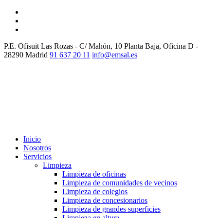
P.E. Ofisuit Las Rozas - C/ Mahón, 10 Planta Baja, Oficina D -
28290 Madrid
91 637 20 11
info@emsal.es
Inicio
Nosotros
Servicios
Limpieza
Limpieza de oficinas
Limpieza de comunidades de vecinos
Limpieza de colegios
Limpieza de concesionarios
Limpieza de grandes superficies
Limpieza en altura