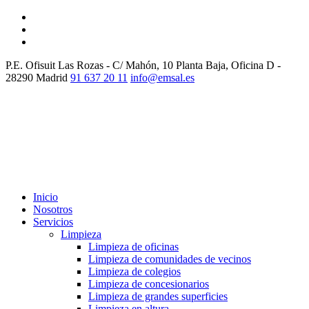
P.E. Ofisuit Las Rozas - C/ Mahón, 10 Planta Baja, Oficina D -
28290 Madrid
91 637 20 11
info@emsal.es
Inicio
Nosotros
Servicios
Limpieza
Limpieza de oficinas
Limpieza de comunidades de vecinos
Limpieza de colegios
Limpieza de concesionarios
Limpieza de grandes superficies
Limpieza en altura