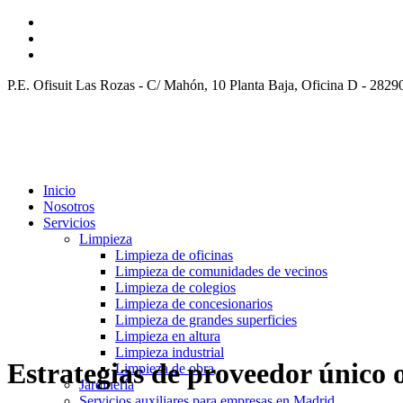
P.E. Ofisuit Las Rozas - C/ Mahón, 10 Planta Baja, Oficina D - 282
Inicio
Nosotros
Servicios
Limpieza
Limpieza de oficinas
Limpieza de comunidades de vecinos
Limpieza de colegios
Limpieza de concesionarios
Limpieza de grandes superficies
Limpieza en altura
Limpieza industrial
Estrategias de proveedor único 
Limpieza de obra
Jardinería
Servicios auxiliares para empresas en Madrid