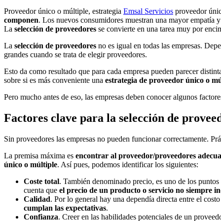
Proveedor único o múltiple, estrategia
Emsal Servicios
proveedor único
componen
. Los nuevos consumidores muestran una mayor empatía y 
La
selección de proveedores
se convierte en una tarea muy por enci
La
selección de proveedores
no es igual en todas las empresas. Depe
grandes cuando se trata de elegir proveedores.
Esto da como resultado que para cada empresa pueden parecer distinta
sobre si es más conveniente una
estrategia de proveedor único o mú
Pero mucho antes de eso, las empresas deben conocer algunos factores 
Factores clave para la selección de provee
Sin proveedores las empresas no pueden funcionar correctamente. Prá
La premisa máxima es
encontrar al proveedor/proveedores adecu
único o múltiple
. Así pues, podemos identificar los siguientes:
Coste total
. También denominado precio, es uno de los puntos c
cuenta que
el precio de un producto o servicio no siempre i
Calidad
. Por lo general hay una dependía directa entre el cos
cumplan las expectativas
.
Confianza
. Creer en las habilidades potenciales de un provee