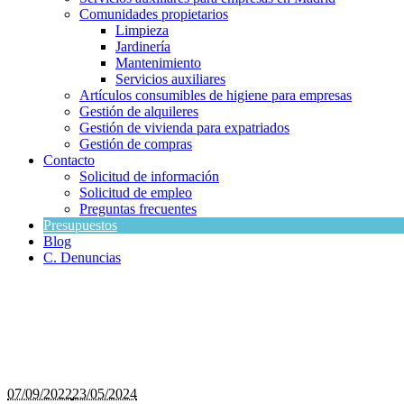
Comunidades propietarios
Limpieza
Jardinería
Mantenimiento
Servicios auxiliares
Artículos consumibles de higiene para empresas
Gestión de alquileres
Gestión de vivienda para expatriados
Gestión de compras
Contacto
Solicitud de información
Solicitud de empleo
Preguntas frecuentes
Presupuestos
Blog
C. Denuncias
07/09/2022
23/05/2024